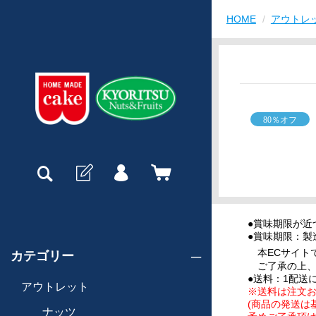
HOME
アウトレ
●賞味期限が近
●賞味期限：製
カテゴリー
本ECサイト
ご了承の上、
●送料：1配送
アウトレット
※送料は注文
(商品の発送は
ナッツ