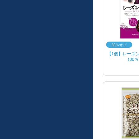
【1個】レーズン
(80％