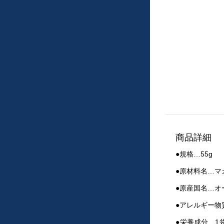
商品詳細
●規格…55g
●原材料名…マ
●原産国名…オ
●アレルギー
●栄養成分…1袋