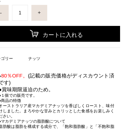
量
-
+
カートに入れる
テゴリー
ナッツ
80％OFF。
(記載の販売価格がディスカウント済
●
です)
●賞味期限逼迫のため。
●１個での販売です。
●商品の特徴
オーストラリア産マカデミアナッツを香ばしくロースト、味付
けしました。まろやかな甘みとカリッとした食感をお楽しみく
ださい。
●マカデミアナッツの脂肪酸について
脂肪酸は脂肪を構成する成分で、「飽和脂肪酸」と「不飽和脂