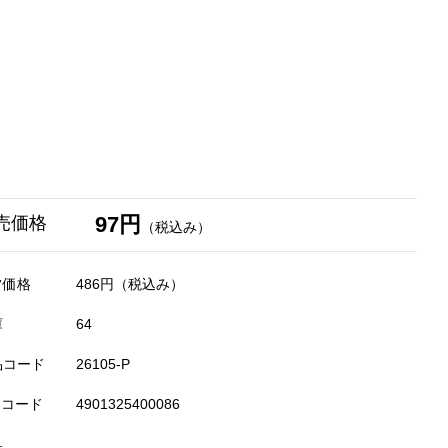
97円
売価格
（税込み）
常価格
486円
（税込み）
庫
64
品コード
26105-P
Nコード
4901325400086