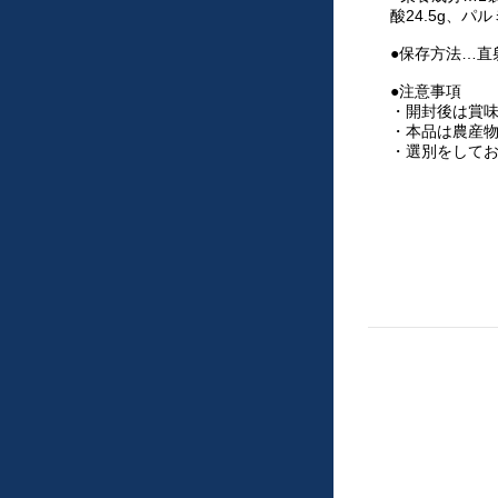
酸24.5g、パル
●保存方法…直
●注意事項
・開封後は賞
・本品は農産
・選別をして