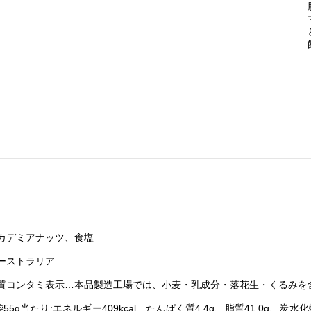
カデミアナッツ、食塩
ーストラリア
物質コンタミ表示…本品製造工場では、小麦・乳成分・落花生・くるみを
55g当たり:エネルギー409kcal、たんぱく質4.4g、脂質41.0g、炭水化物