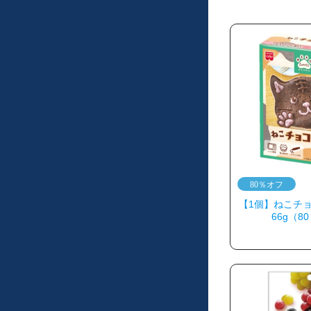
【1個】ねこチ
66g（8