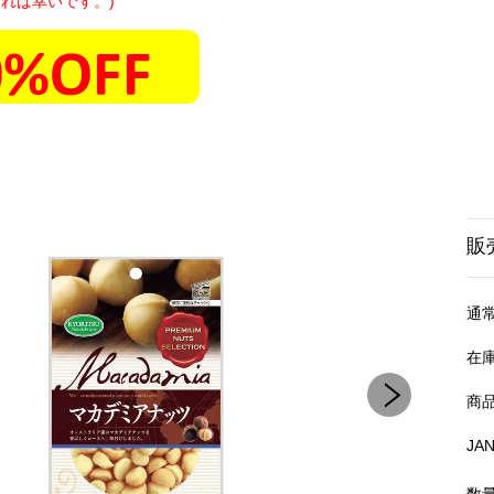
れば幸いです。)
販
通
在
商
JA