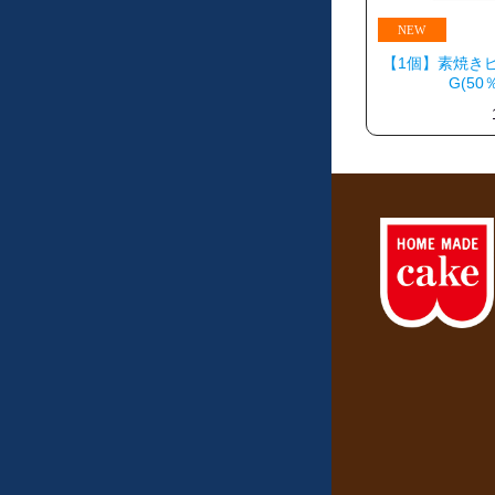
【1個】素焼きピ
G(50