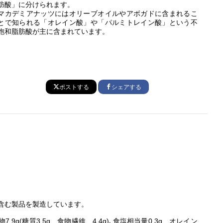
肪酸」に分けられます。
マカデミアナッツにはオリーブオイルやアボガドに含まれるこ
とで知られる「オレイン酸」や「パルミトレイン酸」という不
飽和脂肪酸が主に含まれています。
ポストする
シェアする
含む製品を製造しています。
7.9g(糖質3.5g、食物繊維 4.4g)､食塩相当量0.3g、オレイン